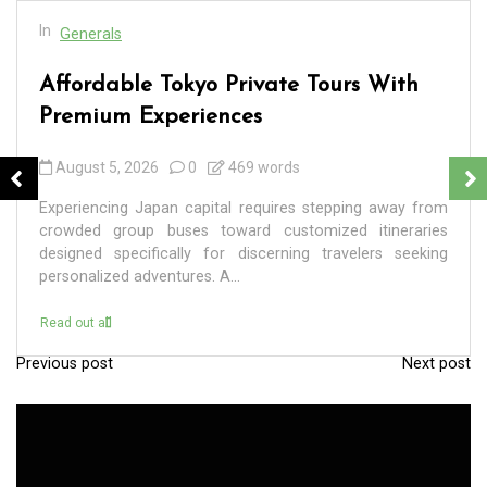
In
Generals
Affordable Tokyo Private Tours With
Premium Experiences
August 5, 2026
0
469 words
Experiencing Japan capital requires stepping away from
crowded group buses toward customized itineraries
designed specifically for discerning travelers seeking
personalized adventures. A...
Read out all
Previous post
Next post
P
o
s
t