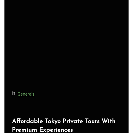
n
a
v
i
g
a
t
i
o
n
In
Generals
Affordable Tokyo Private Tours With
Premium Experiences