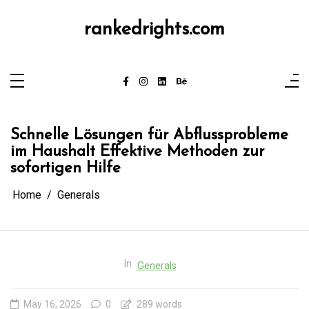
Skip
to
content
rankedrights.com
Schnelle Lösungen für Abflussprobleme
im Haushalt Effektive Methoden zur
sofortigen Hilfe
Home
Generals
In
Generals
May 16, 2026
0
289 words