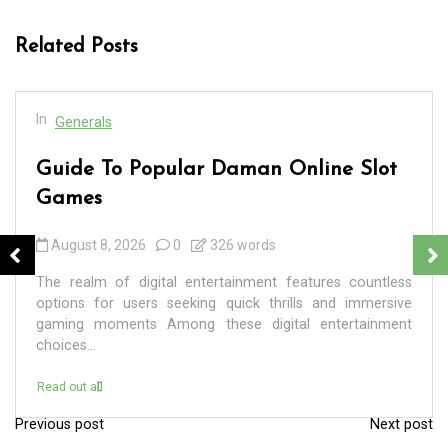
Related Posts
In
Generals
Guide To Popular Daman Online Slot
Games
August 8, 2026
0
326 words
The realm of digital entertainment features countless
options for users seeking quick thrills and immersive
gaming moments Among these digital entertainment
choices...
Read out all
Previous post
Next post
P