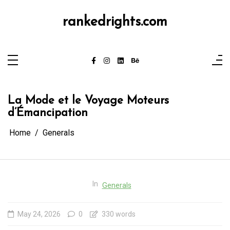
Skip
to
content
rankedrights.com
La Mode et le Voyage Moteurs
d’Émancipation
Home
Generals
In
Generals
May 24, 2026
0
330 words