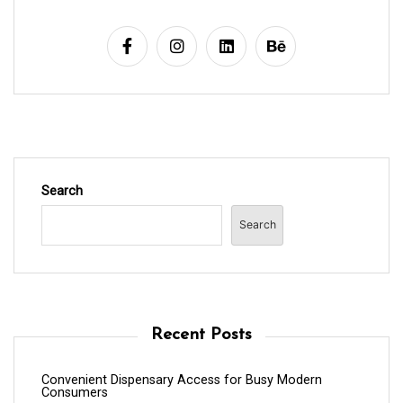
Search
Search
Recent Posts
Convenient Dispensary Access for Busy Modern
Consumers