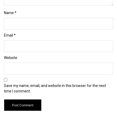
Name
*
Email
*
Website
Save my name, email, and website in this browser for the next
time I comment.