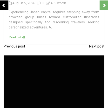
August 5, 2026
0
469 words
Experiencing Japan capital requires stepping away from
crowded group buses toward customized itineraries
designed specifically for discerning travelers seeking
personalized adventures. A...
Read out all
Previous post
Next post
P
o
s
t
n
a
v
i