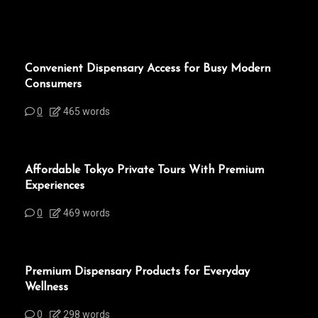
Convenient Dispensary Access for Busy Modern
Consumers
0
465 words
Affordable Tokyo Private Tours With Premium
Experiences
0
469 words
Premium Dispensary Products for Everyday
Wellness
0
298 words