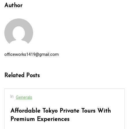
Author
officeworks1419@gmail.com
Related Posts
In
Generals
Affordable Tokyo Private Tours With
Premium Experiences